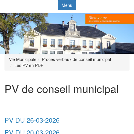
Menu
Vie Municipale
Procès verbaux de conseil municipal
Les PV en PDF
PV de conseil municipal
PV DU 26-03-2026
PV DU 20-03-2026