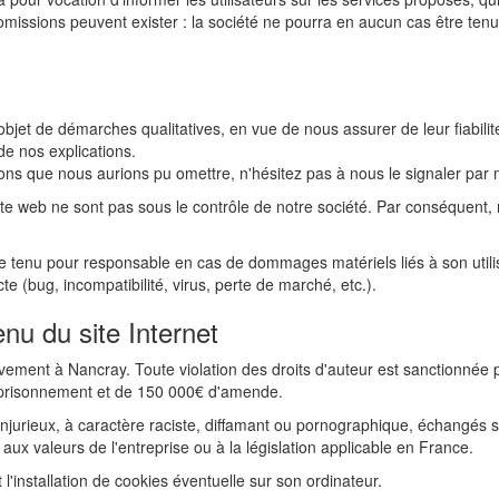
omissions peuvent exister : la société ne pourra en aucun cas être ten
l'objet de démarches qualitatives, en vue de nous assurer de leur fiabi
de nos explications.
ons que nous aurions pu omettre, n'hésitez pas à nous le signaler par 
site web ne sont pas sous le contrôle de notre société. Par conséquent
être tenu pour responsable en cas de dommages matériels liés à son utili
recte (bug, incompatibilité, virus, perte de marché, etc.).
enu du site Internet
vement à Nancray. Toute violation des droits d'auteur est sanctionnée p
emprisonnement et de 150 000€ d'amende.
njurieux, à caractère raciste, diffamant ou pornographique, échangés su
aux valeurs de l'entreprise ou à la législation applicable en France.
 l'installation de cookies éventuelle sur son ordinateur.