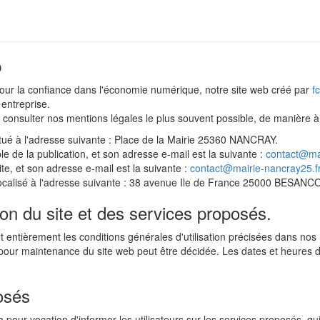
b
our la confiance dans l'économie numérique, notre site web créé par
f
 entreprise.
à consulter nos mentions légales le plus souvent possible, de manièr
situé à l'adresse suivante : Place de la Mairie 25360 NANCRAY.
 de la publication, et son adresse e-mail est la suivante :
contact@mai
te, et son adresse e-mail est la suivante :
contact@mairie-nancray25.f
t localisé à l'adresse suivante : 38 avenue Ile de France 25000 BESANC
tion du site et des services proposés.
 entièrement les conditions générales d'utilisation précisées dans nos m
n pour maintenance du site web peut être décidée. Les dates et heures 
osés
pour vocation d'informer les utilisateurs sur les services proposés, qui