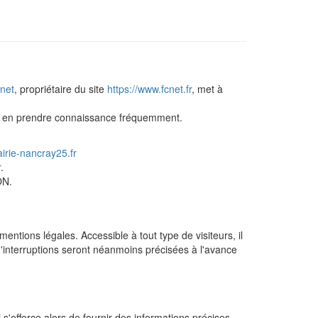
cnet
, propriétaire du site
https://www.fcnet.fr
, met à
e à en prendre connaissance fréquemment.
rie-nancray25.fr
r
.
ON.
entions légales. Accessible à tout type de visiteurs, il
d'interruptions seront néanmoins précisées à l'avance
 s'efforce alors de fournir des informations précises