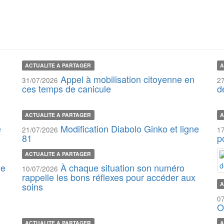
ACTUALITE A PARTAGER
A
Appel à mobilisation citoyenne en
31/07/2026
2
ces temps de canicule
d
ACTUALITE A PARTAGER
A
e
Modification Diabolo Ginko et ligne
21/07/2026
1
81
p
ACTUALITE A PARTAGER
ée
À chaque situation son numéro
10/07/2026
rappelle les bons réflexes pour accéder aux
soins
A
0
O
ACTUALITE A PARTAGER
A