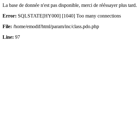
La base de donnée n'est pas disponible, merci de rééssayer plus tard.
Error:
SQLSTATE[HY000] [1040] Too many connections
File:
/home/emodif/html/param/inc/class.pdo.php
Line:
97