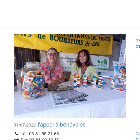
2
d
l'appel à bénévoles
31/07/2026
Tél. 03 81 55 21 66
Co
Fax 03 81 60 10 56
Pl